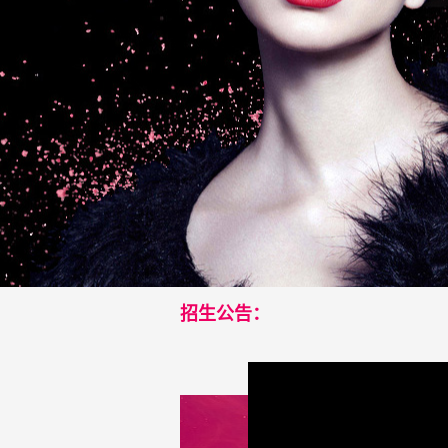
科
技
有
限
公
司
招生公告：