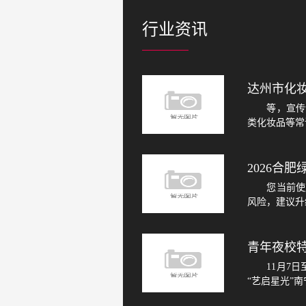
行业资讯
美容院皮肤管理岗推
皮肤管理师是2025年美业增速最
育与多家连锁美容院及皮肤管理
供就近推荐就业服务...
等，宣传讲
类化妆品等常
您当前使用
风险，建议升
青年夜校
11月7日至
“艺启星光”南