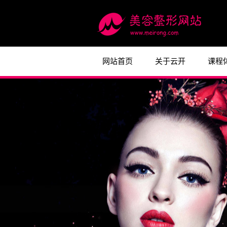
云
开
·
体
育-
美
业
网站首页
关于云开
课程
职
业
技
能
培
训|
云
开
体
育
官
方
平
台|
云
开
集
团