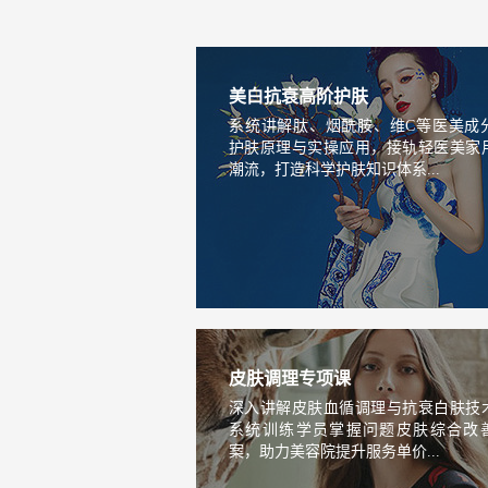
美白抗衰高阶护肤
系统讲解肽、烟酰胺、维C等医美成
护肤原理与实操应用，接轨轻医美家
潮流，打造科学护肤知识体系...
皮肤调理专项课
深入讲解皮肤血循调理与抗衰白肤技
系统训练学员掌握问题皮肤综合改
案，助力美容院提升服务单价...