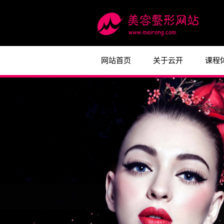
云
开
·
体
育-
美
业
网站首页
关于云开
课程
职
业
技
能
培
训|
云
开
体
育
官
方
平
台|
云
开
集
团