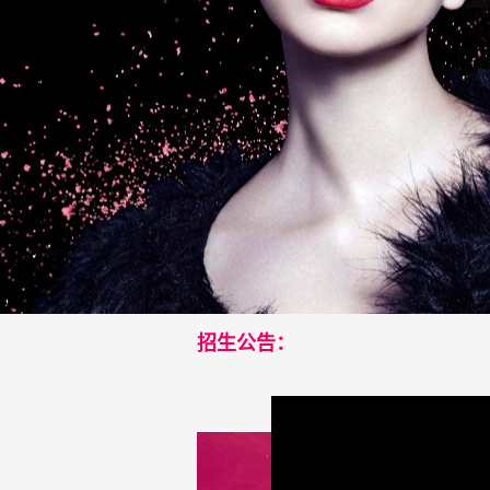
科
技
有
限
公
司
招生公告：