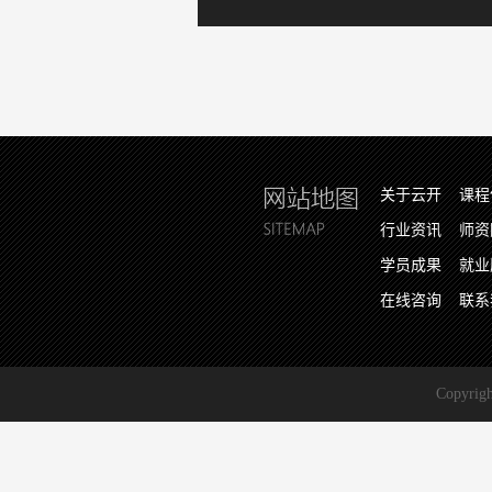
关于云开
课程
行业资讯
师资
学员成果
就业
在线咨询
联系
Copyr