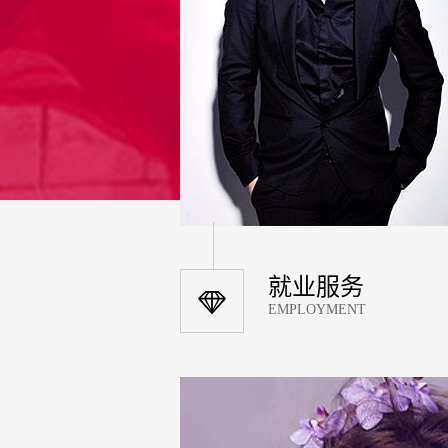
就业服务
EMPLOYMENT