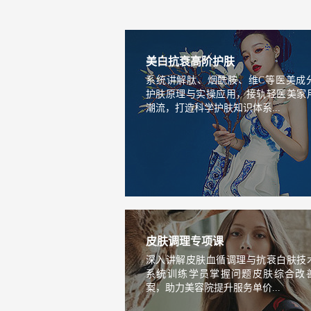
美白抗衰高阶护肤
系统讲解肽、烟酰胺、维C等医美成
护肤原理与实操应用，接轨轻医美家
潮流，打造科学护肤知识体系...
皮肤调理专项课
深入讲解皮肤血循调理与抗衰白肤技
系统训练学员掌握问题皮肤综合改
案，助力美容院提升服务单价...