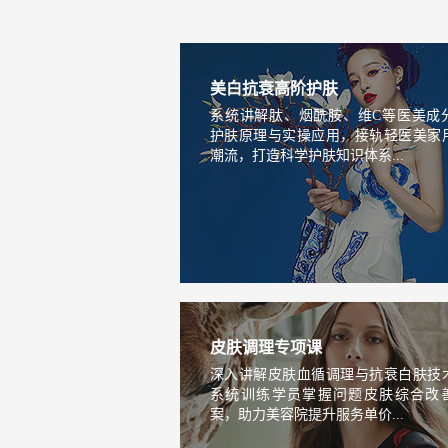
美白抗衰高阶护肤
系统讲解肽、烟酰胺、维C等医美成
护肤原理与实操应用，接轨轻医美家
潮流，打造科学护肤知识体系...
皮肤调理专项课
深入讲解皮肤血循调理与抗衰白肤技
系统训练学员掌握问题皮肤综合改
案，助力美容院提升服务单价...