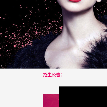
科
技
有
限
公
司
招生公告：