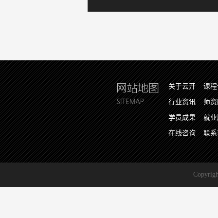
关于云开
课程
行业资讯
师资
学员成果
就业
在线咨询
联系
Copyr