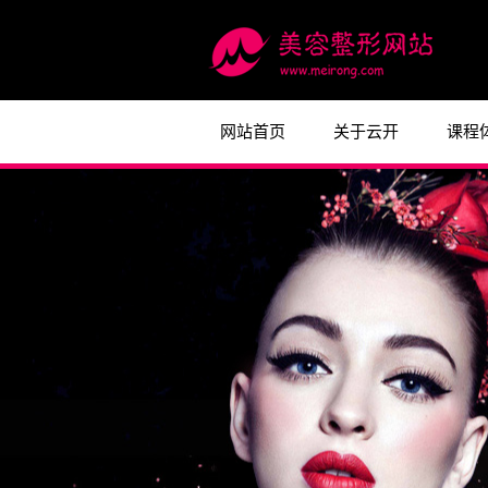
云
开
·
体
育-
美
业
网站首页
关于云开
课程
职
业
技
能
培
训|
云
开
体
育
官
方
平
台|
云
开
集
团