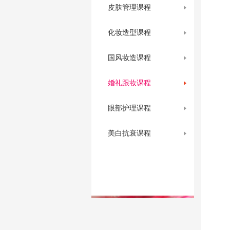
皮肤管理课程
化妆造型课程
国风妆造课程
婚礼跟妆课程
眼部护理课程
美白抗衰课程