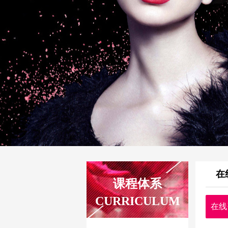
技
有
限
公
司
在
课程体系
CURRICULUM
在线