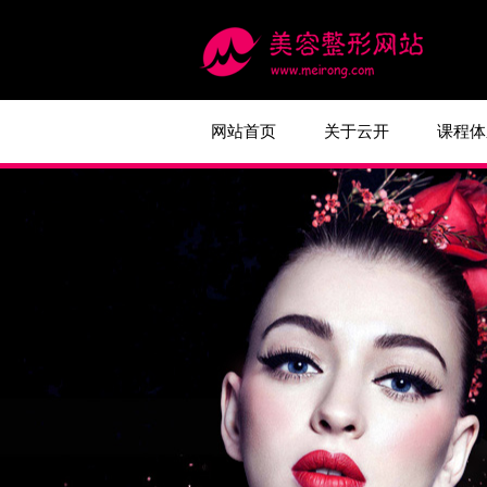
云
开
·
体
育-
美
业
网站首页
关于云开
课程体
职
业
技
能
培
训|
云
开
体
育
官
方
平
台|
云
开
集
团
科