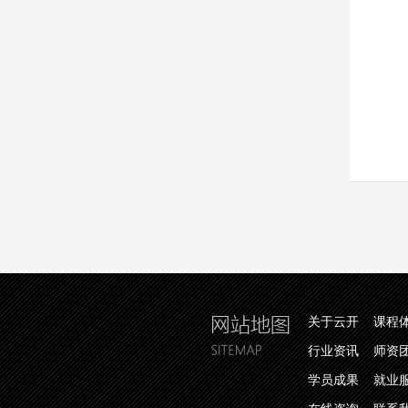
关于云开
课程
行业资讯
师资
学员成果
就业