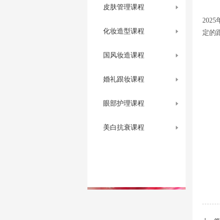
皮肤管理课程
20
化妆造型课程
定的
国风妆造课程
婚礼跟妆课程
眼部护理课程
美白抗衰课程