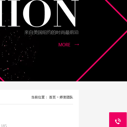
当前位置：
首页
>
师资团队
185