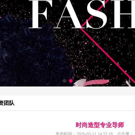
资团队
时尚造型专业导师
发布时间：2026-05-11 14:55:18 点击量：