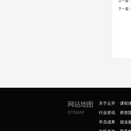
上一篇 
下一篇:
关于云开
课程
行业资讯
师资
学员成果
就业