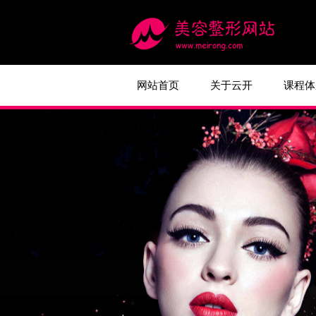
云
开
·
体
育-
美
业
网站首页
关于云开
课程体
职
业
技
能
培
训|
云
开
体
育
官
方
平
台|
云
开
集
团
科