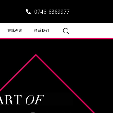
0746-6369977
在线咨询
联系我们