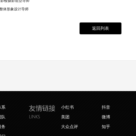
: 影楼摄影造型导师
 整体形象设计导师
返回列表
体系
小红书
抖音
团队
美团
微博
服务
大众点评
知乎